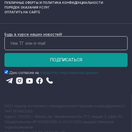
ПУБЛИЧНЫЕ ОФЕРТЫ И ПОЛИТИКА КОНФИДЕНЦИАЛЬНОСТИ
ПОРЯДОК ОКАЗАНИЯ УСЛУГ
ОПЛАТИТЬ НА САЙТЕ
Будь в курсе наших новостей!
ПОДПИСАТЬСЯ
Даю согласие на
обработку персональных данных
ООО «Центр когнитивно-поведенческой терапии и майндфулнесс»
УНП 193403355
Адрес: 220125, г. Минск, пр. Независимости, 177, секция 3, офис 52.
Свидетельство № 193403355 от 24.03.2020 выдано Минским
горисполкомом