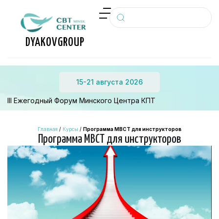
П
е
р
DYAKOV
GROUP
е
й
т
15-21 августа 2026
и
к
III Ежегодный Форум Минского Центра КПТ
с
у
Главная
/
Курсы
/
Программа MBCT для инструкторов
т
Программа MBCT для инструкторов
и