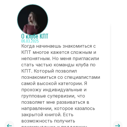
О клубе КПТ
О
06.03.2025
10
Когда начинаешь знакомиться с
П
КПТ многое кажется сложным и
н
непонятным. Но меня пригласили
п
стать частью команды клуба по
с
КПТ. Который позволил
П
познакомиться со специалистами
о
самой высокой категории. Я
о
прохожу индивидуальные и
и
групповые супервизии, что
ч
позволяет мне развиваться в
л
направлении, которое казалось
ж
закрытой книгой. Есть
ц
возможность получить
н
рекомендации и поддержку.
п