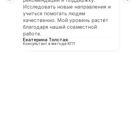
Исследовать новые направления и
э
учиться помогать людям
с
качественно. Мой уровень растёт
р
благодаря нашей совместной
у
работе.
п
Екатерина Толстая
к
Консультант в методе КПТ
л
р
л
п
Б
Д
п
з
И
пс