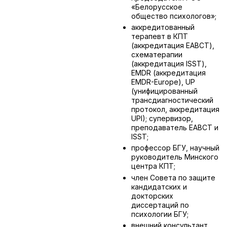
«Белорусское
общество психологов»;
аккредитованный
терапевт в КПТ
(аккредитация EABCT),
схематерапии
(аккредитация ISST),
EMDR (аккредитация
EMDR-Europe), UP
(унифицированный
трансдиагностический
протокол, аккредитация
UPI); супервизор,
преподаватель EABCT и
ISST;
профессор БГУ, научный
руководитель Минского
центра КПТ;
член Совета по защите
кандидатских и
докторских
диссертаций по
психологии БГУ;
внешний консультант