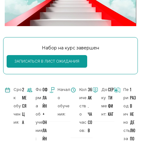
Набор на курс завершен
ЗАПИСАТЬСЯ В ЛИСТ ОЖИДАНИЯ
2
ОФ
36
СЕР
1
Сро
Фо
Начал
Кол
До
Пе
МЕ
ЛА
АК
ТИ
РАЗ
к
рм
о
иче
ку
ри
СЯ
ЙН
.
ФИ
В
обу
а
обуче
ств
ме
од
Ц
+
ЧА
КАТ
НЕ
чен
об
ния:
о
нт:
ич
А
ОН
СО
ДЕ
ия:
уче
час
но
ЛА
В
ЛЮ
ния
ов:
сть
ЙН
ПО
:
за