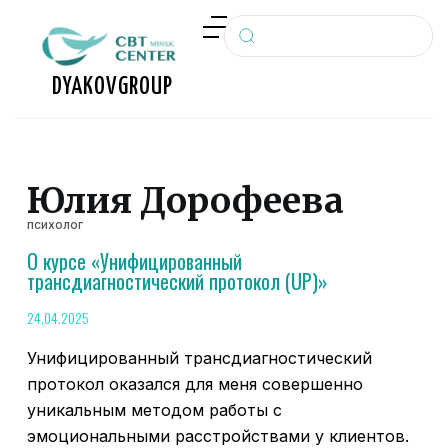
П
е
р
DYAKOV
GROUP
е
й
т
и
Юлия Дорофеева
к
психолог
с
О курсе «Унифицированный
у
трансдиагностический протокол (UP)»
т
и
24.04.2025
Унифицированный трансдиагностический
протокол оказался для меня совершенно
уникальным методом работы с
эмоциональными расстройствами у клиентов.