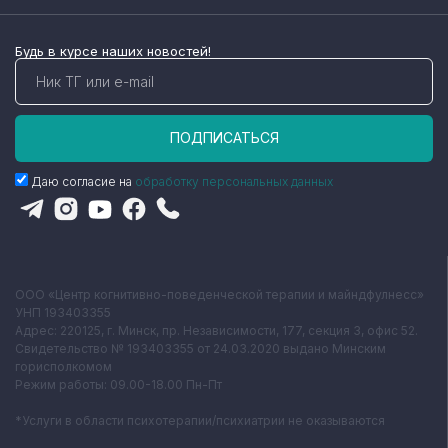
Будь в курсе наших новостей!
ПОДПИСАТЬСЯ
Даю согласие на
обработку персональных данных
ООО «Центр когнитивно-поведенческой терапии и майндфулнесс»
УНП 193403355
Адрес: 220125, г. Минск, пр. Независимости, 177, секция 3, офис 52.
Свидетельство № 193403355 от 24.03.2020 выдано Минским
горисполкомом
Режим работы: 09.00-18.00 Пн-Пт
*Услуги в области психотерапии/психиатрии не оказываются