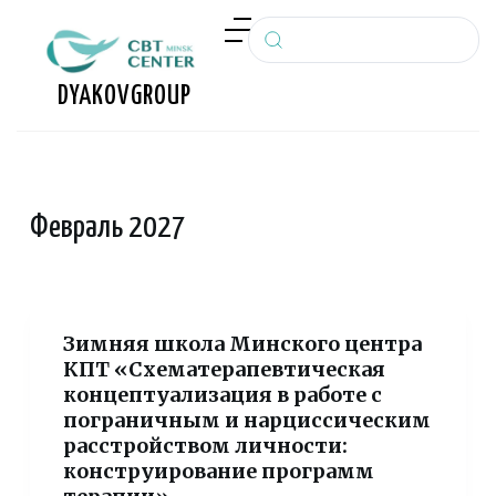
П
е
р
DYAKOV
GROUP
е
й
т
и
Февраль 2027
к
с
у
т
и
Зимняя школа Минского центра
КПТ «Схематерапевтическая
концептуализация в работе с
пограничным и нарциссическим
расстройством личности:
конструирование программ