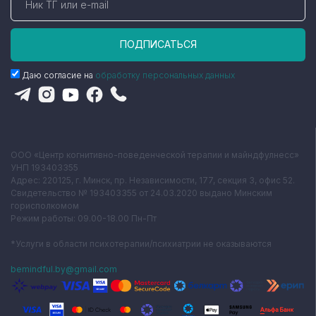
ПОДПИСАТЬСЯ
Даю согласие на
обработку персональных данных
ООО «Центр когнитивно-поведенческой терапии и майндфулнесс»
УНП 193403355
Адрес: 220125, г. Минск, пр. Независимости, 177, секция 3, офис 52.
Свидетельство № 193403355 от 24.03.2020 выдано Минским
горисполкомом
Режим работы: 09.00-18.00 Пн-Пт
*Услуги в области психотерапии/психиатрии не оказываются
bemindful.by@gmail.com