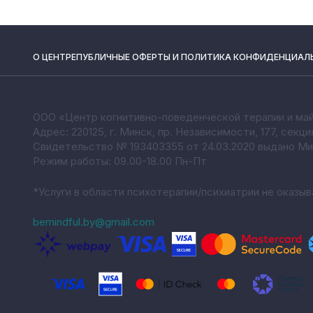
О ЦЕНТРЕ
ПУБЛИЧНЫЕ ОФЕРТЫ И ПОЛИТИКА КОНФИДЕНЦИАЛ
ООО «Центр когнитивно-поведенческой терапии и ма
Адрес: 220125, г. Минск, пр. Независимости, 177, секци
Свидетельство № 193403355 от 24.03.2020 выдано М
Режим работы: 09.00-18.00 Пн-Пт
*Услуги в области психотерапии/психиатрии не оказы
bemindful.by@gmail.com