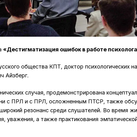
та
«Дестигматизация ошибок в работе психолог
усского общества КПТ, доктор психологических н
ч Айзберг.
нических случая, продемонстрирована концептуали
ни с ПРЛ и с ПРЛ, осложненным ПТСР, также обс
а широкий резонанс среди слушателей. Во время 
я, уважения, а также практикования эмпатическо