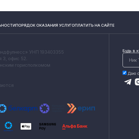
ЬНОСТИ
ПОРЯДОК ОКАЗАНИЯ УСЛУГ
ОПЛАТИТЬ НА САЙТЕ
Будь в 
йндфулнесс» УНП 193403355
я 3, офис 52.
инским горисполкомом
Даю с
ваются