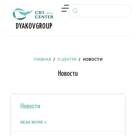
П
е
р
DYAKOV
GROUP
е
й
т
и
ГЛАВНАЯ
/
О ЦЕНТРЕ
/
НОВОСТИ
к
с
Новости
у
т
и
Новости
READ MORE »