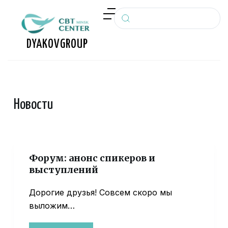
П
е
р
DYAKOV
GROUP
е
й
т
и
Новости
к
с
у
т
и
Форум: анонс спикеров и
выступлений
Дорогие друзья! Совсем скоро мы
выложим…