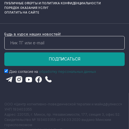
ПУБЛИЧНЫЕ ОФЕРТЫ И ПОЛИТИКА КОНФИДЕНЦИАЛЬНОСТИ
ПОРЯДОК ОКАЗАНИЯ УСЛУГ
ОПЛАТИТЬ НА САЙТЕ
Будь в курсе наших новостей!
ПОДПИСАТЬСЯ
Даю согласие на
обработку персональных данных
ООО «Центр когнитивно-поведенческой терапии и майндфулнесс»
УНП 193403355
Адрес: 220125, г. Минск, пр. Независимости, 177, секция 3, офис 52.
Свидетельство № 193403355 от 24.03.2020 выдано Минским
горисполкомом